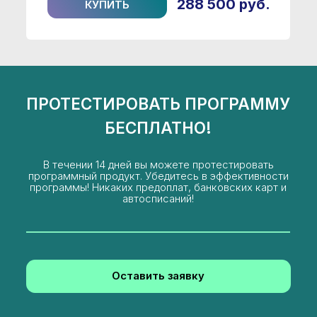
Оставить заявку
Тех. поддержка
info@okssoft.ru
+7 8142 599-066
г. Петрозаводск, ул. Кирова 30, офис
234
Специализации
Преимущества
Частые вопросы
Контакты