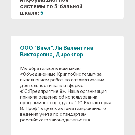
Интеграция с отраслевыми продуктами
сторонних разработчиков
Налоговый учет
Нематериальные активы
Основные средства
Расчеты с контрагентами
Регламентированная отчетность
Товарно-материальные ценности
Оценка внедренной
информационной
системы по 5-бальной
шкале:
5
ООО "ГУД-мебель". Петкевич
Ирина Владимировна,
Главный бухгалтер
Мы обратились в компанию
«Объединенные КриптоСистемы» за
выполнением работ по автоматизации
деятельности на платформе