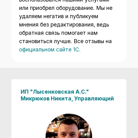
становиться лучше. Все отзывы на
официальном сайте 1С.
ИП "Лысенковская А.С."
Микрюков Никита, Управляющий
Давно искали надёжных специалистов по
кассовому оборудованию и наконец нашли
— ООО «Объединённые КриптоСистемы»
взяли на себя всё разом: заменили
фискальный накопитель
, продлили
ОФД
,
перепрошили кассу
и установили