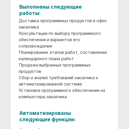
Автоматизированы
следующие функции:
Взаиморасчеты с покупателями
Комплектация и разукомплектация ТМЦ
Розничная торговля
Учет акцизов
Учет продаж ТМЦ
Оценка внедренной
информационной
системы по 5-бальной
шкале:
5
Тех. поддержка
info@okssoft.ru
+7 8142 599-066