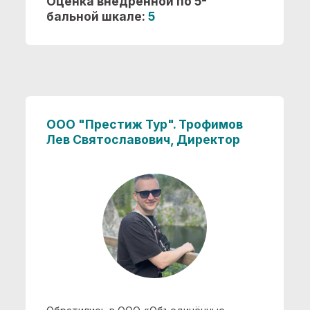
Обратились в ООО «Объединённые
КриптоСистемы» для внедрения
Битрикс24
в нашу сеть туристических
агентств. Специалисты провели
полноценный аудит бизнес-процессов и
настроили CRM под нашу специфику:
автоматические воронки продаж,
напоминания о сроках действия виз и
загранпаспортов клиентов, интеграцию с
телефонией. Работы выполнены точно в
срок, команда была на связи на каждом
этапе. С момента запуска системы
конверсия повторных обращений выросла
заметно — теперь ни один клиент не
теряется. Рекомендуем как надёжного
партнёра по автоматизации.
Оценка внедренной по 5-
бальной шкале:
5