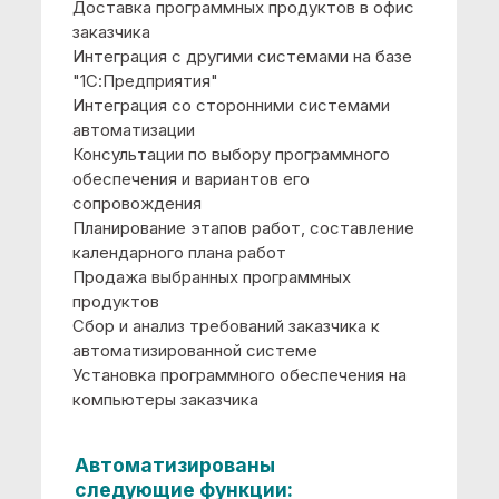
Торговые операции
Оценка внедренной
информационной
системы по 5-бальной
шкале:
5
ООО "Русский Терем".
Гараган Наталья
Анатольевна, Директор
Мы обратились в компанию
«Объединенные КриптоСистемы» за
выполнением работ по автоматизации
деятельности на платформе
«1С:Предприятие 8». Наша организация
приняла решение об использовании
программного продукта «1С:Розница 8
Базовая» в целях автоматизированного
ведения учета по стандартам
российского законодательства.