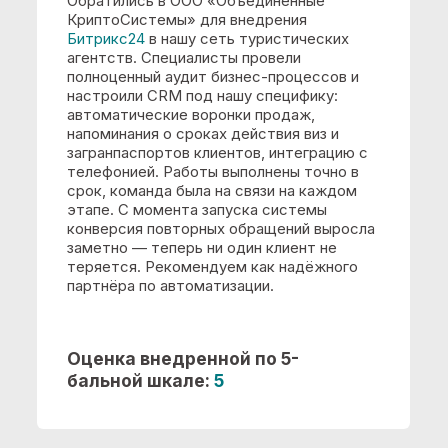
ООО "Онега". Музыченко
Татьяна Николаевна, Директор
Мы обратились в компанию
«Объединенные КриптоСистемы» за
выполнением работ по автоматизации
деятельности на платформе
«1С:Предприятие 8». Наша организация
приняла решение об использовании
программного продукта " 1С:Бухгалтерия
8. Проф " в целях автоматизированного
ведения учета по стандартам
российского законодательства.
Выполнены следующие
работы:
Доставка программных продуктов в офис
заказчика
Интеграция с другими системами на базе
"1С:Предприятия"
Интеграция со сторонними системами