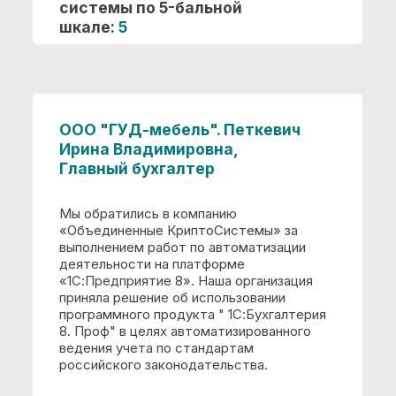
ведения учета по стандартам
российского законодательства.
Выполнены следующие
работы:
Доставка программных продуктов в офис
заказчика
Интеграция со сторонними системами
автоматизации
Консультации по выбору программного
обеспечения и вариантов его
сопровождения
Начальные настройки типового/
отраслевого решения (программы) для
начала ведения учета
Планирование этапов работ, составление
календарного плана работ
Продажа выбранных программных
продуктов
Сбор и анализ требований заказчика к
автоматизированной системе
Установка программного обеспечения на
компьютеры заказчика