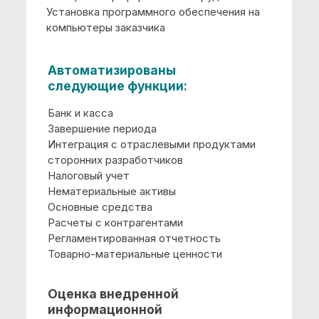
Кадровый учет
Расчет зарплаты
Регламентированная отчетность
Учет рабочего времени
Оценка внедренной
информационной
системы по 5-бальной
шкале:
4,33
ООО "Анна". Ищенко Анна
Викторовна, Директор
Мы обратились в компанию
«Объединенные КриптоСистемы» за
выполнением работ по автоматизации
деятельности на платформе
«1С:Предприятие 8». Наша организация
приняла решение об использовании
программного продукта " 1С:Бухгалтерия
8. Проф" в целях автоматизированного