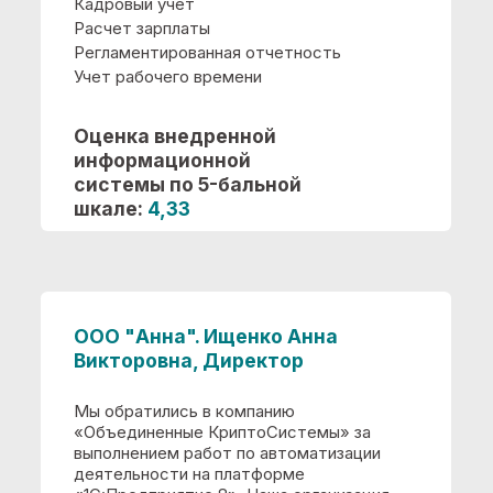
г. Петрозаводск, ул. Кирова 30, офис
234
Специализации
Преимущества
Частые вопросы
Контакты
Политика конфиденциальности
и обработки персональных
данных
Разработка
сайта
Языки
программирования: 1С,
PHP, Pyton, C+. код 1.01
© 2008-2026
Все права защищены