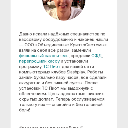
программу
ТС Пиот
для нашей сети
компьютерных клубов Slashplay. Работы
заняли буквально пару часов, всё сделали
аккуратно и без лишней суеты. После
установки ТС Пиот мы выдохнули с
облегчением. Цены адекватные, никаких
скрытых доплат. Теперь обслуживаемся
только у них — спокойно и без головной
боли!
Оценка внедренной по 5-
бальной шкале:
5
ООО "Престиж Тур". Трофимов
Лев Святославович, Директор