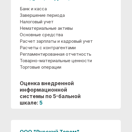
Выполнены следующие
работы:
Доставка программных продуктов в офис
заказчика
Консультации по выбору программного
обеспечения и вариантов его
сопровождения
Планирование этапов работ, составление
календарного плана работ
Продажа выбранных программных
продуктов
Сбор и анализ требований заказчика к
автоматизированной системе
Установка программного обеспечения на
компьютеры заказчика
Автоматизированы
следующие функции:
Взаиморасчеты с покупателями
Розничная торговля
Учет акцизов
Учет продаж ТМЦ
Оценка внедренной