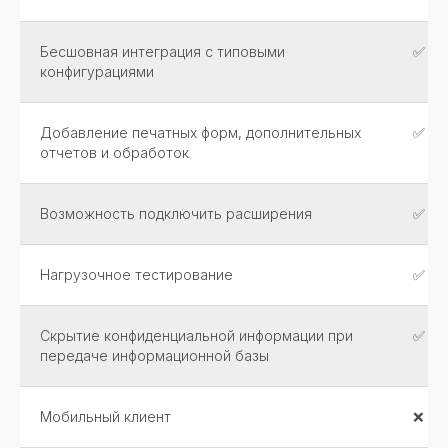
PHP, Pyton, C+. код 1.01
© 2008-2026
Бесшовная интеграция с типовыми
✅
Все права защищены
конфигурациями
Добавление печатных форм, дополнительных
✅
отчетов и обработок
Возможность подключить расширения
✅
Нагрузочное тестирование
✅
Скрытие конфиденциальной информации при
✅
передаче информационной базы
Мобильный клиент
❌