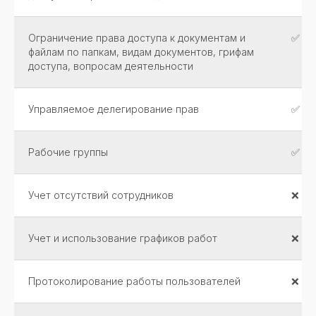
Ограничение права доступа к документам и
✅
файлам по папкам, видам документов, грифам
ПРОТЕСТИРОВАТЬ ПРОГРАММУ
доступа, вопросам деятельности
БЕСПЛАТНО!
Управляемое делегирование прав
✅
В течении 30 дней вы можете использовать все
функции без установки на свой пк! Тестируйте
прямо через свой браузер! Никаких предоплат,
банковских карт и автосписаний!
Рабочие группы
✅
Учет отсутствий сотрудников
❌
Оставить заявку
Учет и использование графиков работ
❌
Протоколирование работы пользователей
❌
Тех. поддержка