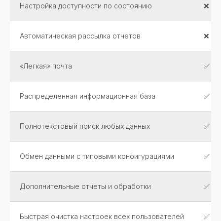
Настройка доступности по состоянию
❌
info@okssoft.ru
+7 8142 599-066
Автоматическая рассылка отчетов
❌
г. Петрозаводск, ул. Кирова 30, офис
234
«Легкая» почта
✅
Специализации
Преимущества
Распределенная информационная база
✅
Частые вопросы
Контакты
Полнотекстовый поиск любых данных
✅
Политика конфиденциальности
Обмен данными с типовыми конфигурациями
✅
и обработки персональных
данных
Разработка
Дополнительные отчеты и обработки
✅
сайта
Языки
программирования: 1С,
Быстрая очистка настроек всех пользователей
✅